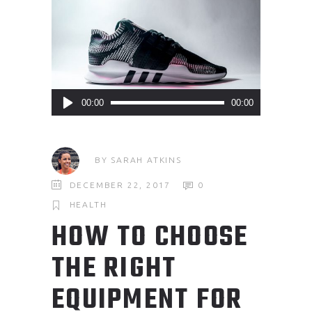
Audio
00:00
00:00
Player
BY
SARAH ATKINS
DECEMBER 22, 2017
0
HEALTH
HOW TO CHOOSE
THE RIGHT
EQUIPMENT FOR